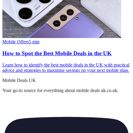
Mobile Offers
5
min
How to Spot the Best Mobile Deals in the UK
Learn how to identify the best mobile deals in the UK with practical
advice and strategies to maximise savings on your next mobile plan.
Mobile Deals UK
Your go-to source for everything about
mobile deals uk.co.uk
.