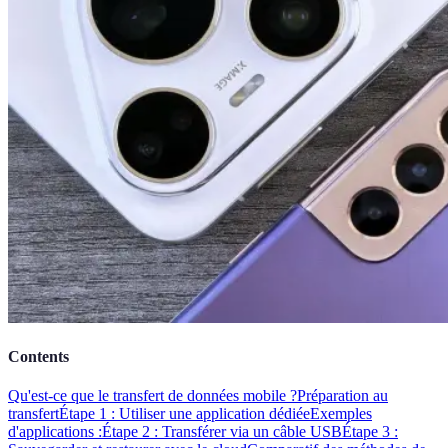
Contents
Qu'est-ce que le transfert de données mobile ?
Préparation au
transfert
Étape 1 : Utiliser une application dédiée
Exemples
d'applications :
Étape 2 : Transférer via un câble USB
Étape 3 :