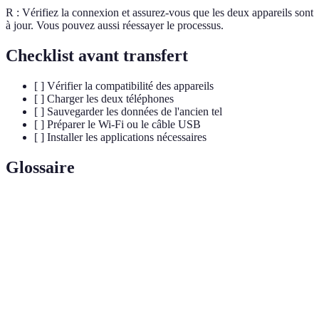
R : Vérifiez la connexion et assurez-vous que les deux appareils sont
à jour. Vous pouvez aussi réessayer le processus.
Checklist avant transfert
[ ] Vérifier la compatibilité des appareils
[ ] Charger les deux téléphones
[ ] Sauvegarder les données de l'ancien tel
[ ] Préparer le Wi-Fi ou le câble USB
[ ] Installer les applications nécessaires
Glossaire
Terme
Définition
Transfert de
Processus de migration d'informations d'un
données
appareil à un autre.
Système de stockage en ligne, accessible via
Cloud
Internet.