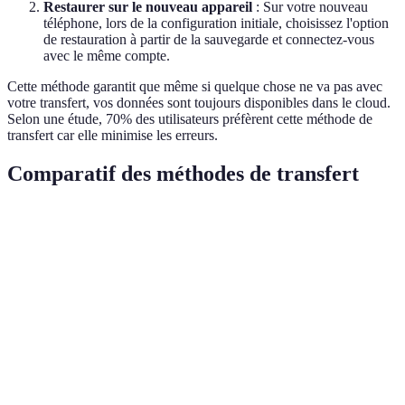
Restaurer sur le nouveau appareil
: Sur votre nouveau
téléphone, lors de la configuration initiale, choisissez l'option
de restauration à partir de la sauvegarde et connectez-vous
avec le même compte.
Cette méthode garantit que même si quelque chose ne va pas avec
votre transfert, vos données sont toujours disponibles dans le cloud.
Selon une étude, 70% des utilisateurs préfèrent cette méthode de
transfert car elle minimise les erreurs.
Comparatif des méthodes de transfert
Méthode
Avantages
Inconvénients
Verdict
Simple,
Peut ne pas
Idéal pour la
Application
intuitive,
fonctionner
plupart des
dédiée
rapide
pour tous
utilisateurs
Transfert
Nécessite un
Efficace pour
Câble USB
rapide,
câble
beaucoup
direct
approprié