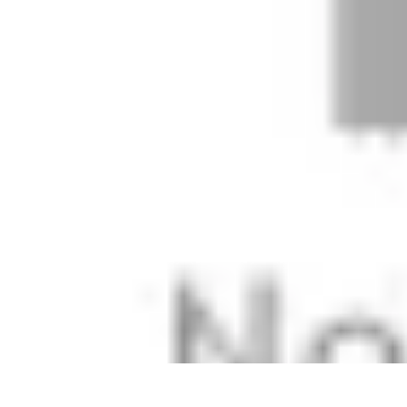
Mobile Deals UK
Comparatifs
Conseils et astuces
Comparatif
Forfaits Mobiles
Guides
Mobile Deals UK