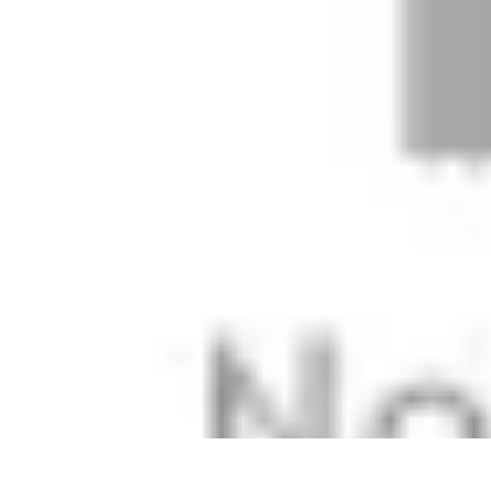
Mobile Deals UK
Comparatifs
Conseils et astuces
Comparatif
Forfaits Mobiles
Guides
Mobile Deals UK