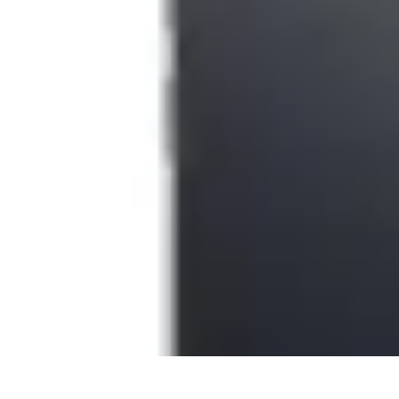
Mobile Deals UK
Comparatifs
Conseils et astuces
Comparatif
Forfaits Mobiles
Guides
Mobile Deals UK