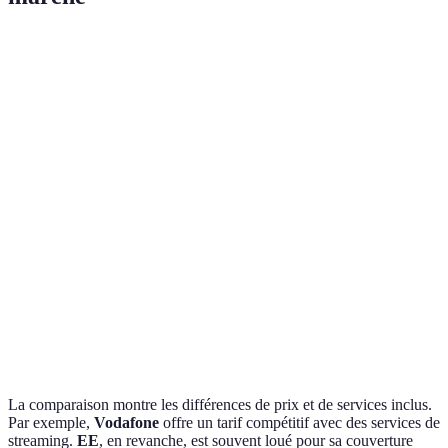
Critère
Vodafone (Forfait illimité)
O2 (Forfait illimi
Données
Illimité
Illimité
Appels
Illimités
Illimités
Coût mensuel
£30
£35
Durée du
12 mois
24 mois
contrat
Services
Netflix inclus
Disney+ inclus
supplémentaires
La comparaison montre les différences de prix et de services inclus.
Par exemple,
Vodafone
offre un tarif compétitif avec des services de
streaming.
EE
, en revanche, est souvent loué pour sa couverture