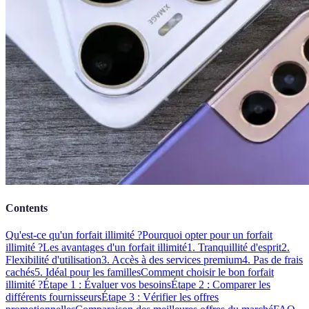
Contents
Qu'est-ce qu'un forfait illimité ?
Pourquoi opter pour un forfait
illimité ?
Les avantages d'un forfait illimité
1. Tranquillité d'esprit
2.
Flexibilité d'utilisation
3. Accès à des services premium
4. Pas de frais
cachés
5. Idéal pour les familles
Comment choisir le bon forfait
illimité ?
Étape 1 : Évaluer vos besoins
Étape 2 : Comparer les
différents fournisseurs
Étape 3 : Vérifier les offres