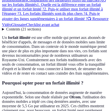
promotionnelles
Comparaison des meilleures offres du marché
FAQ
sur les forfaits illimités
1. Quelle est la différence entre un forfait
illimité et un forfait limité ?
2. Puis-je utiliser mon forfait illimité à
l'étranger ?
3. Les forfaits illimités sont-ils plus chers ?
4. Puis-je
ajouter des lignes supplémentaires à un forfait illimité ?
📺 Ressource
Vidéo
Glossaire
Checklist avant achat
Contents
(
21
sections
)
Un
forfait illimité
est une offre mobile qui permet aux abonnés de
bénéficier d'appels, de messages et de données mobiles sans limite
de consommation. Dans un contexte où le monde numérique prend
une place de plus en plus importante dans nos vies, ces forfaits sont
devenus incontournables pour de nombreux utilisateurs au
Royaume-Uni. Contrairement aux forfaits traditionnels avec des
seuils de consommation, un forfait illimité vous offre la tranquillité
d'esprit et la liberté de vous connecter à Internet, de streamer des
vidéos et de rester en contact sans craindre des frais supplémentaires.
Pourquoi opter pour un forfait illimité ?
Aujourd'hui, la consommation de données augmente de manière
exponentielle. Selon une étude réalisée par
Ofcom
, l'utilisation des
données mobiles a triplé ces cinq dernières années, avec une
moyenne de 5,5 Go par utilisateur en 2025. Ces chiffres montrent
clairement que, pour beaucoup, un forfait limité peut rapidement