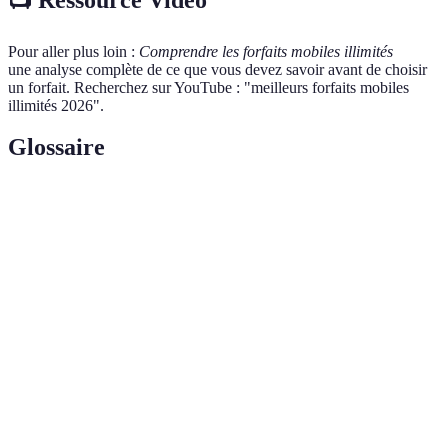
Pour aller plus loin :
Comprendre les forfaits mobiles illimités
une analyse complète de ce que vous devez savoir avant de choisir
un forfait. Recherchez sur YouTube : "meilleurs forfaits mobiles
illimités 2026".
Glossaire
Terme
Définition
Un abonnement mobile offrant des appels,
Forfait illimité
messages et données sans limites.
Opérateur
Entreprise fournissant des services de
mobile
téléphonie mobile.
Consommation
Quantité de données utilisées par un appareil
de données
connectée à Internet.