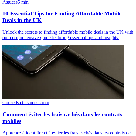
Astuces
5
min
10 Essential Tips for Finding Affordable Mobile
Deals in the UK
Unlock the secrets to finding affordable mobile deals in the UK with
our comprehensive guide featuring essential tips and insights.
Conseils et astuces
5
min
Comment éviter les frais cachés dans les contrats
mobiles
Apprenez à identifier et à éviter les frais cachés dans les contrats de