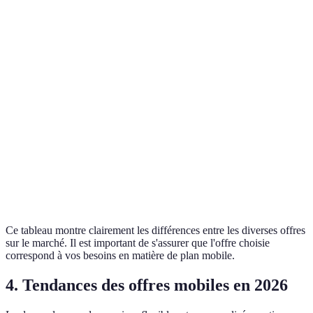
meilleure
Données
20 Go
15 Go
30 Go
pour les
incluses
gros
utilisateurs
200
minutes,
Offres A et
Appels/SMS
Illimités
Illimités
illimités
B fiables
SMS
Bonus
Netflix
Spotify
Offre A très
Aucun
inclus
6 mois
3 mois
avantageuse
Ce tableau montre clairement les différences entre les diverses offres
sur le marché. Il est important de s'assurer que l'offre choisie
correspond à vos besoins en matière de plan mobile.
4. Tendances des offres mobiles en 2026