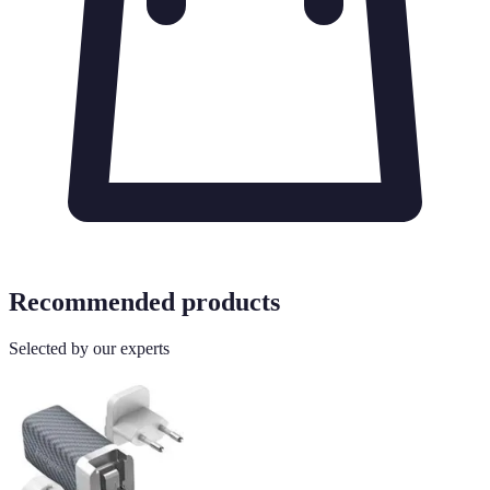
Recommended products
Selected by our experts