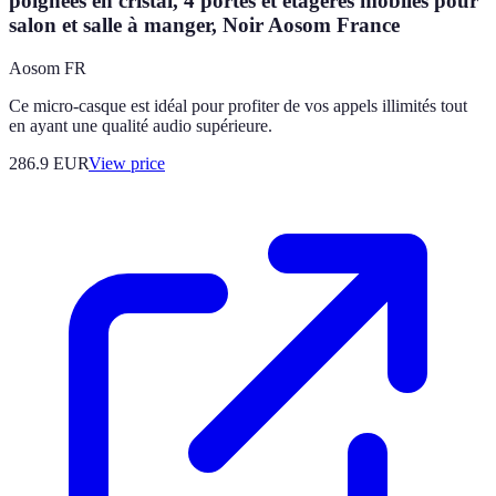
poignées en cristal, 4 portes et étagères mobiles pour
salon et salle à manger, Noir Aosom France
Aosom FR
Ce micro-casque est idéal pour profiter de vos appels illimités tout
en ayant une qualité audio supérieure.
286.9
EUR
View price