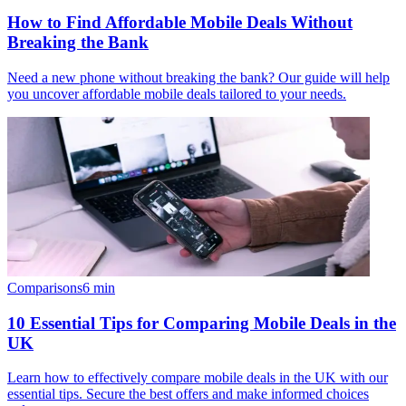
How to Find Affordable Mobile Deals Without
Breaking the Bank
Need a new phone without breaking the bank? Our guide will help
you uncover affordable mobile deals tailored to your needs.
Comparisons
6
min
10 Essential Tips for Comparing Mobile Deals in the
UK
Learn how to effectively compare mobile deals in the UK with our
essential tips. Secure the best offers and make informed choices