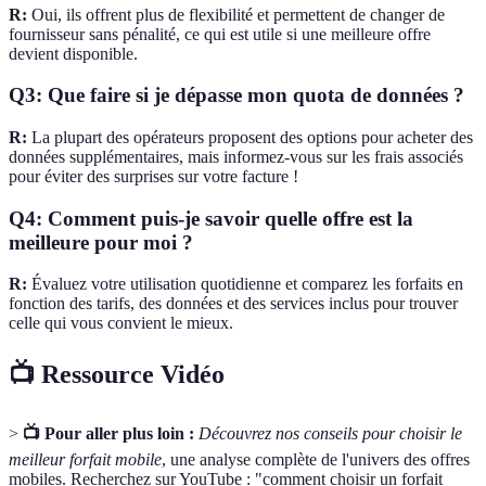
R:
Oui, ils offrent plus de flexibilité et permettent de changer de
fournisseur sans pénalité, ce qui est utile si une meilleure offre
devient disponible.
Q3: Que faire si je dépasse mon quota de données ?
R:
La plupart des opérateurs proposent des options pour acheter des
données supplémentaires, mais informez-vous sur les frais associés
pour éviter des surprises sur votre facture !
Q4: Comment puis-je savoir quelle offre est la
meilleure pour moi ?
R:
Évaluez votre utilisation quotidienne et comparez les forfaits en
fonction des tarifs, des données et des services inclus pour trouver
celle qui vous convient le mieux.
📺 Ressource Vidéo
>
📺 Pour aller plus loin :
Découvrez nos conseils pour choisir le
meilleur forfait mobile
, une analyse complète de l'univers des offres
mobiles. Recherchez sur YouTube : "comment choisir un forfait