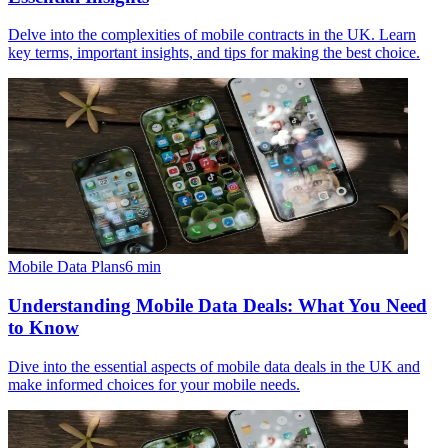
Delve into the complexities of mobile contracts in the UK. Learn
key terms, important insights, and tips for making the best choice.
Mobile Data Plans
6
min
Understanding Mobile Data Deals: What You Need
to Know
Dive into the essential aspects of mobile data deals in the UK and
make informed choices for your mobile needs.