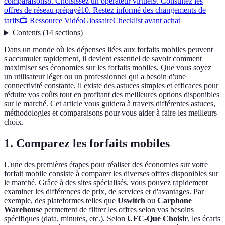
comparaisons
8. Choisissez un opérateur virtuel
9. Consultez les
offres de réseau prépayé
10. Restez informé des changements de
tarifs
📺 Ressource Vidéo
Glossaire
Checklist avant achat
Contents
(
14
sections
)
Dans un monde où les dépenses liées aux forfaits mobiles peuvent
s'accumuler rapidement, il devient essentiel de savoir comment
maximiser ses économies sur les forfaits mobiles. Que vous soyez
un utilisateur léger ou un professionnel qui a besoin d'une
connectivité constante, il existe des astuces simples et efficaces pour
réduire vos coûts tout en profitant des meilleures options disponibles
sur le marché. Cet article vous guidera à travers différentes astuces,
méthodologies et comparaisons pour vous aider à faire les meilleurs
choix.
1. Comparez les forfaits mobiles
L'une des premières étapes pour réaliser des économies sur votre
forfait mobile consiste à comparer les diverses offres disponibles sur
le marché. Grâce à des sites spécialisés, vous pouvez rapidement
examiner les différences de prix, de services et d'avantages. Par
exemple, des plateformes telles que
Uswitch
ou
Carphone
Warehouse
permettent de filtrer les offres selon vos besoins
spécifiques (data, minutes, etc.). Selon
UFC-Que Choisir
, les écarts