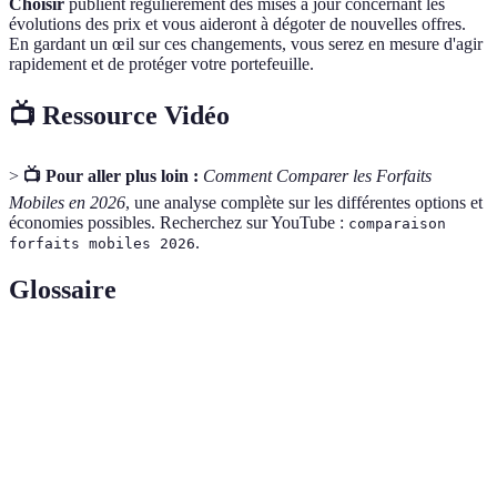
Choisir
publient régulièrement des mises à jour concernant les
évolutions des prix et vous aideront à dégoter de nouvelles offres.
En gardant un œil sur ces changements, vous serez en mesure d'agir
rapidement et de protéger votre portefeuille.
📺 Ressource Vidéo
>
📺 Pour aller plus loin :
Comment Comparer les Forfaits
Mobiles en 2026
, une analyse complète sur les différentes options et
économies possibles. Recherchez sur YouTube :
comparaison
.
forfaits mobiles 2026
Glossaire
Terme
Définition
Contrat ne nécessitant pas d'engagement de durée
Forfait sans
minimum, permettant de changer d'opérateur à tout
engagement
moment.