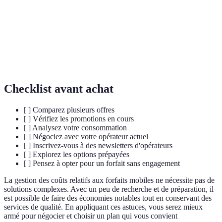
Fournisseur de services mobiles utilisant
Opérateur
l'infrastructure d'un opérateur principal sans
virtuel
posséder d'infrastructure réseau propre.
Forfait
Type de contrat où l'utilisateur paie d'avance pour
prépayé
un service mobile, sans engagement sur la durée.
Checklist avant achat
[ ] Comparez plusieurs offres
[ ] Vérifiez les promotions en cours
[ ] Analysez votre consommation
[ ] Négociez avec votre opérateur actuel
[ ] Inscrivez-vous à des newsletters d'opérateurs
[ ] Explorez les options prépayées
[ ] Pensez à opter pour un forfait sans engagement
La gestion des coûts relatifs aux forfaits mobiles ne nécessite pas de
solutions complexes. Avec un peu de recherche et de préparation, il
est possible de faire des économies notables tout en conservant des
services de qualité. En appliquant ces astuces, vous serez mieux
armé pour négocier et choisir un plan qui vous convient