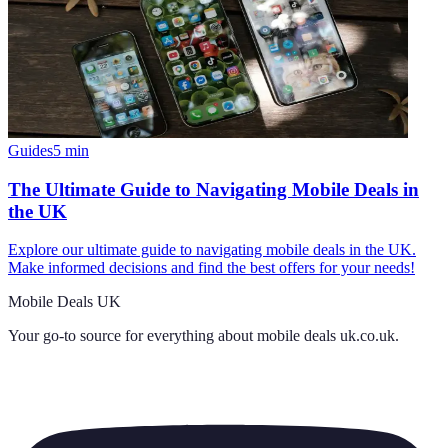
Guides
5
min
The Ultimate Guide to Navigating Mobile Deals in
the UK
Explore our ultimate guide to navigating mobile deals in the UK.
Make informed decisions and find the best offers for your needs!
Mobile Deals UK
Your go-to source for everything about
mobile deals uk.co.uk
.