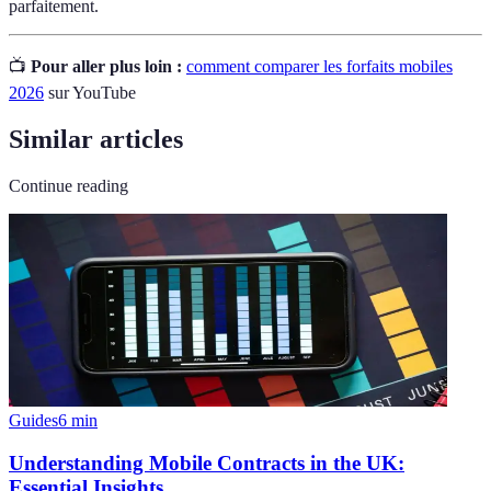
parfaitement.
📺
Pour aller plus loin :
comment comparer les forfaits mobiles
2026
sur YouTube
Similar articles
Continue reading
Guides
6
min
Understanding Mobile Contracts in the UK:
Essential Insights