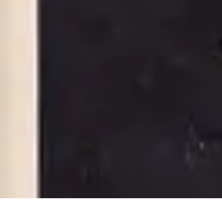
Mobile Deals UK
Comparatifs
Conseils et astuces
Comparatif
Forfaits Mobiles
Guides
Mobile Deals UK