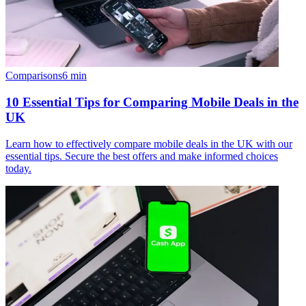
Comparisons
6
min
10 Essential Tips for Comparing Mobile Deals in the
UK
Learn how to effectively compare mobile deals in the UK with our
essential tips. Secure the best offers and make informed choices
today.