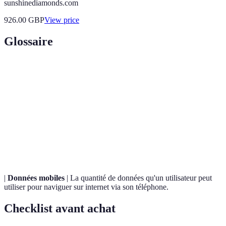
sunshinediamonds.com
926.00
GBP
View price
Glossaire
Terme
Définition
Forfait
Un plan qui permet d'utiliser des données, des
illimité
appels et des SMS sans limites.
Un terme qui se réfère à la durée pendant laquelle
Engagement
un client est lié à un contrat avec un opérateur.
|
Données mobiles
| La quantité de données qu'un utilisateur peut
utiliser pour naviguer sur internet via son téléphone.
Checklist avant achat