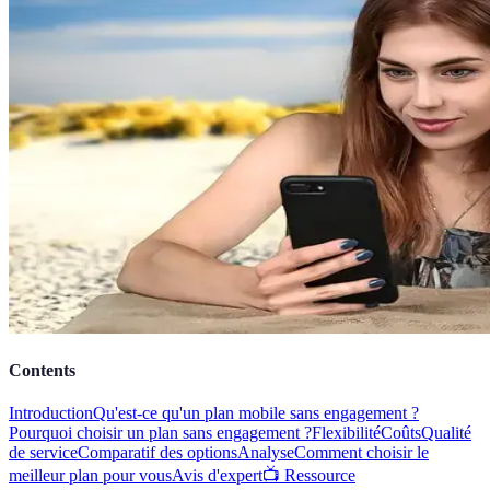
Contents
Introduction
Qu'est-ce qu'un plan mobile sans engagement ?
Pourquoi choisir un plan sans engagement ?
Flexibilité
Coûts
Qualité
de service
Comparatif des options
Analyse
Comment choisir le
meilleur plan pour vous
Avis d'expert
📺 Ressource