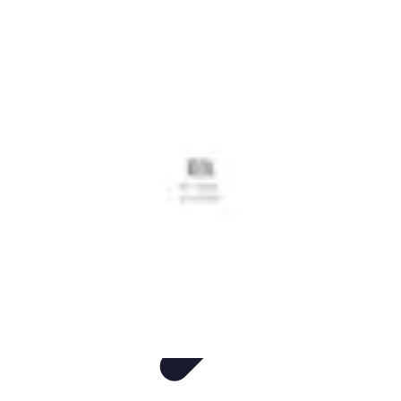
Mobile Deals UK
Comparatifs
Conseils et astuces
Comparatif
Forfaits Mobiles
Guides
Mobile Deals UK