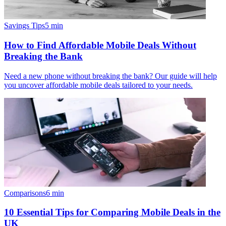
Savings Tips
5
min
How to Find Affordable Mobile Deals Without
Breaking the Bank
Need a new phone without breaking the bank? Our guide will help
you uncover affordable mobile deals tailored to your needs.
Comparisons
6
min
10 Essential Tips for Comparing Mobile Deals in the
UK