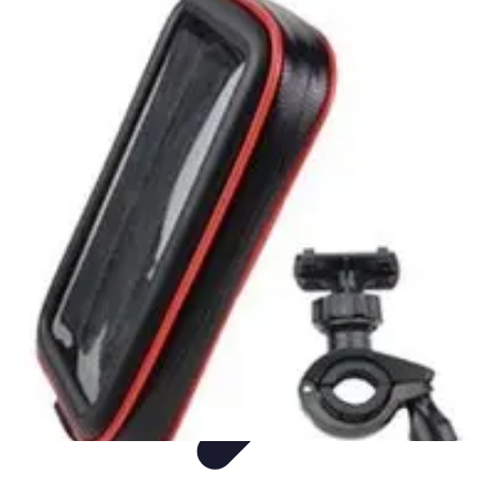
Mobile Deals UK
Comparatifs
Conseils et astuces
Comparatif
Forfaits Mobiles
Guides
Mobile Deals UK