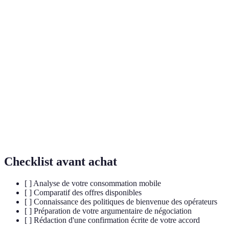
Terme
Définition
Forfait
Contrat payant pour l'utilisation de services de
mobile
télécommunications, incluant voix, SMS et données.
Service
Équipe dédiée d'une entreprise pour aider les clients
client
avec leurs questions ou problèmes.
Opérateur
Entreprise fournissant des services de téléphonie et
mobile
de données mobiles aux utilisateurs.
Checklist avant achat
[ ] Analyse de votre consommation mobile
[ ] Comparatif des offres disponibles
[ ] Connaissance des politiques de bienvenue des opérateurs
[ ] Préparation de votre argumentaire de négociation
[ ] Rédaction d'une confirmation écrite de votre accord