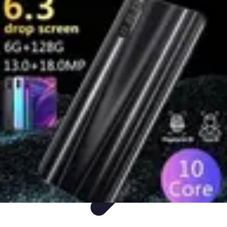
Mobile Deals UK
Comparatifs
Conseils et astuces
Comparatif
Forfaits Mobiles
Guides
Mobile Deals UK