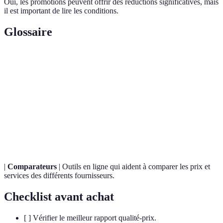
Oui, les promotions peuvent offrir des réductions significatives, mais
il est important de lire les conditions.
Glossaire
Terme
Définition
Forfait
Un plan où vous payez à l'avance pour des services
prépayé
mobiles.
Un contrat où vous vous engagez à payer un
Abonnement
montant fixe mensuel pour des services.
|
Comparateurs
| Outils en ligne qui aident à comparer les prix et
services des différents fournisseurs.
Checklist avant achat
[ ] Vérifier le meilleur rapport qualité-prix.