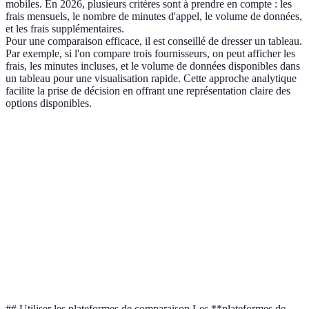
mobiles. En 2026, plusieurs critères sont à prendre en compte : les
frais mensuels, le nombre de minutes d'appel, le volume de données,
et les frais supplémentaires.
Pour une comparaison efficace, il est conseillé de dresser un tableau.
Par exemple, si l'on compare trois fournisseurs, on peut afficher les
frais, les minutes incluses, et le volume de données disponibles dans
un tableau pour une visualisation rapide. Cette approche analytique
facilite la prise de décision en offrant une représentation claire des
options disponibles.
Critère
Option A
Option B
Option C
Frais Mensuels
£15
£20
£25
Minutes Incluses
Illimitées
500 minutes
300 minutes
Vol. de Données
5 Go
10 Go
Illimité
Verdict
Bon rapport
Correct
Trop cher
## Utiliser les plateformes de comparaison Les **plateformes de