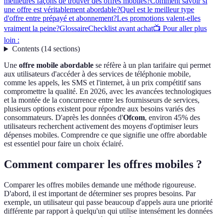
meilleures façons de trouver des offres mobiles?
Comment savoir si
une offre est véritablement abordable?
Quel est le meilleur type
d'offre entre prépayé et abonnement?
Les promotions valent-elles
vraiment la peine?
Glossaire
Checklist avant achat
📺 Pour aller plus
loin :
Contents
(
14
sections
)
Une
offre mobile abordable
se réfère à un plan tarifaire qui permet
aux utilisateurs d'accéder à des services de téléphonie mobile,
comme les appels, les SMS et l'internet, à un prix compétitif sans
compromettre la qualité. En 2026, avec les avancées technologiques
et la montée de la concurrence entre les fournisseurs de services,
plusieurs options existent pour répondre aux besoins variés des
consommateurs. D'après les données d'
Ofcom
, environ 45% des
utilisateurs recherchent activement des moyens d'optimiser leurs
dépenses mobiles. Comprendre ce que signifie une offre abordable
est essentiel pour faire un choix éclairé.
Comment comparer les offres mobiles ?
Comparer les offres mobiles demande une méthode rigoureuse.
D'abord, il est important de déterminer ses propres besoins. Par
exemple, un utilisateur qui passe beaucoup d'appels aura une priorité
différente par rapport à quelqu'un qui utilise intensément les données